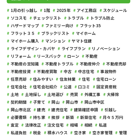
1月の引っ越し
1階
2025年
アイ工務店
スケジュール
ソコスモ
チェックリスト
トラブル
トラブル防止
ハザードマップ
ファミリー向け
フラット35
フラット３５
ブラックリスト
マイホーム
マイホーム購入
マンション
ヤマト住建
ライフデザイン・カバヤ
ライフプラン
リノベーション
リフォーム
リースバック
ローン
不動産
不動産の豆知識
不動産トラブル
不動産仲介
不動産売却
不動産投資
不動産買取
中古
中古住宅
事故物件
任意売却
住みやすい
住友林業
住宅
住宅ローン
住宅会社
住宅会社紹介
公道
口コミ
固定資産税
土地
土地探し
土地選び
売買
外構工事
大掃除
契約期間
子育て
岡山
岡山市
岡山市中区
岡山市北区
建売
建売住宅
建築確認申請
引越し
必要書類
持ち家
挨拶
新築
新築住宅
月々５万円
査定
法律改正
注文住宅
相場
相続
私道
私道負担
税金
積水ハウス
空き家
空き家管理
管理