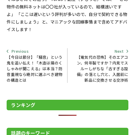
物件の無料ネットは〇〇社が入っているので、結構速いです
よ」 「ここは遅いという評判が多いので、自分で契約できる物
件にしましょう」 と、マニアックな回線事情まで含めてアドバ
イスします！
Previous
Next
Previous
Next
post:
post:
【今日は節分】「騒音」という
【電気代の恐怖】そのエアコ
鬼を追い払え！「木造は隣のく
ン、何年製ですか？内見でス
しゃみが聞こえる」は本当？防
ルーしがちな「古すぎる設
投稿ナビゲーション
音重視なら絶対に選ぶべき建物
備」の落とし穴と、入居前に
の構造とは
新品に交換させる交渉術
ランキング
話題のキーワード