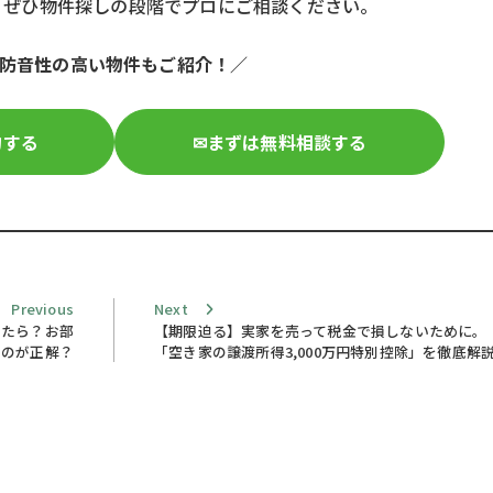
、ぜひ物件探しの段階でプロにご相談ください。
防音性の高い物件もご紹介！／
約する
✉まずは無料相談する
Previous
Next
Previous
Next
post:
post:
ったら？お部
【期限迫る】実家を売って税金で損しないために。
くのが正解？
「空き家の譲渡所得3,000万円特別控除」を徹底解