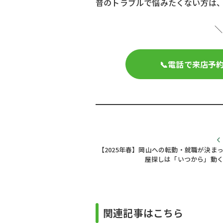
音のトラブルで悩みたくない方は
＼
📞電話で来店予
【2025年春】岡山への転勤・就職が決ま
屋探しは「いつから」動
投
稿
関連記事はこちら
ナ