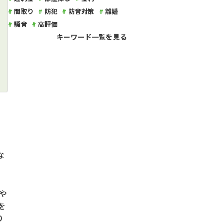
間取り
防犯
防音対策
離婚
騒音
高評価
キーワード一覧を見る
な
や
を
り