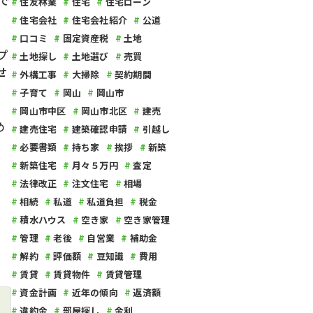
で
住友林業
住宅
住宅ローン
住宅会社
住宅会社紹介
公道
口コミ
固定資産税
土地
プ
土地探し
土地選び
売買
せ
外構工事
大掃除
契約期間
子育て
岡山
岡山市
岡山市中区
岡山市北区
建売
め
建売住宅
建築確認申請
引越し
必要書類
持ち家
挨拶
新築
新築住宅
月々５万円
査定
法律改正
注文住宅
相場
相続
私道
私道負担
税金
積水ハウス
空き家
空き家管理
管理
老後
自営業
補助金
解約
評価額
豆知識
費用
賃貸
賃貸物件
賃貸管理
資金計画
近年の傾向
返済額
違約金
部屋探し
金利