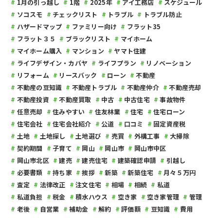
1月の引っ越し
1階
2025年
アイ工務店
スケジュール
ソコスモ
チェックリスト
トラブル
トラブル防止
ハザードマップ
ファミリー向け
フラット35
フラット３５
ブラックリスト
マイホーム
マイホーム購入
マンション
ヤマト住建
ライフデザイン・カバヤ
ライフプラン
リノベーション
リフォーム
リースバック
ローン
不動産
不動産の豆知識
不動産トラブル
不動産仲介
不動産売却
不動産投資
不動産買取
中古
中古住宅
事故物件
任意売却
住みやすい
住友林業
住宅
住宅ローン
住宅会社
住宅会社紹介
公道
口コミ
固定資産税
土地
土地探し
土地選び
売買
外構工事
大掃除
契約期間
子育て
岡山
岡山市
岡山市中区
岡山市北区
建売
建売住宅
建築確認申請
引越し
必要書類
持ち家
挨拶
新築
新築住宅
月々５万円
査定
法律改正
注文住宅
相場
相続
私道
私道負担
税金
積水ハウス
空き家
空き家管理
管理
老後
自営業
補助金
解約
評価額
豆知識
費用