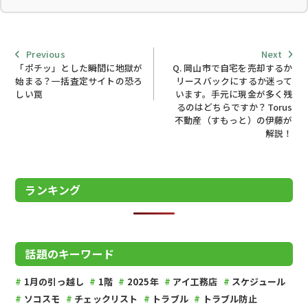
Previous
Next
Previous
Next
post:
post:
「ポチッ」とした瞬間に地獄が
Q. 岡山市で自宅を売却するか
始まる？一括査定サイトの恐ろ
リースバックにするか迷って
しい罠
います。手元に現金が多く残
投稿ナビゲーション
るのはどちらですか？Torus
不動産（すもっと）の伊藤が
解説！
ランキング
話題のキーワード
1月の引っ越し
1階
2025年
アイ工務店
スケジュール
ソコスモ
チェックリスト
トラブル
トラブル防止