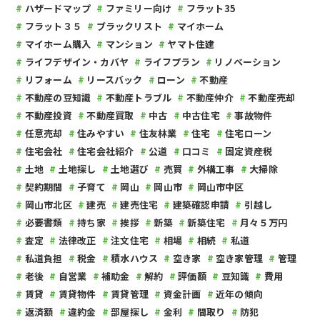
ハザードマップ
ファミリー向け
フラット35
フラット３５
ブラックリスト
マイホーム
マイホーム購入
マンション
ヤマト住建
ライフデザイン・カバヤ
ライフプラン
リノベーション
リフォーム
リースバック
ローン
不動産
不動産の豆知識
不動産トラブル
不動産仲介
不動産売却
不動産投資
不動産買取
中古
中古住宅
事故物件
任意売却
住みやすい
住友林業
住宅
住宅ローン
住宅会社
住宅会社紹介
公道
口コミ
固定資産税
土地
土地探し
土地選び
売買
外構工事
大掃除
契約期間
子育て
岡山
岡山市
岡山市中区
岡山市北区
建売
建売住宅
建築確認申請
引越し
必要書類
持ち家
挨拶
新築
新築住宅
月々５万円
査定
法律改正
注文住宅
相場
相続
私道
私道負担
税金
積水ハウス
空き家
空き家管理
管理
老後
自営業
補助金
解約
評価額
豆知識
費用
賃貸
賃貸物件
賃貸管理
資金計画
近年の傾向
返済額
違約金
部屋探し
金利
間取り
防犯