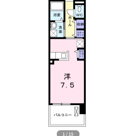
1
/
15