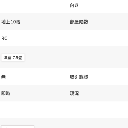
向き
地上10階
部屋階数
RC
洋室 7.5畳
無
取引態様
即時
現況