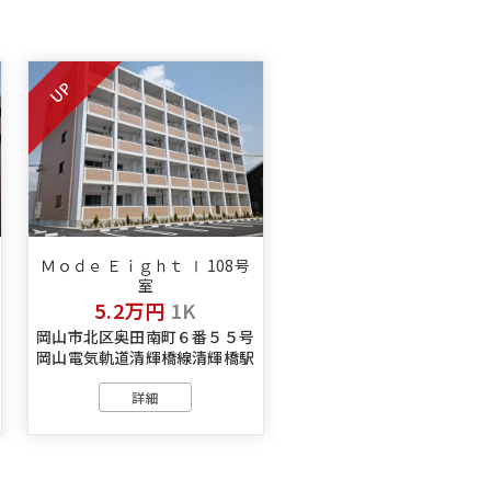
UP
Ｍｏｄｅ Ｅｉｇｈｔ Ⅰ 108号
室
5.2万円
1K
岡山市北区奥田南町６番５５号
岡山電気軌道清輝橋線清輝橋駅
詳細