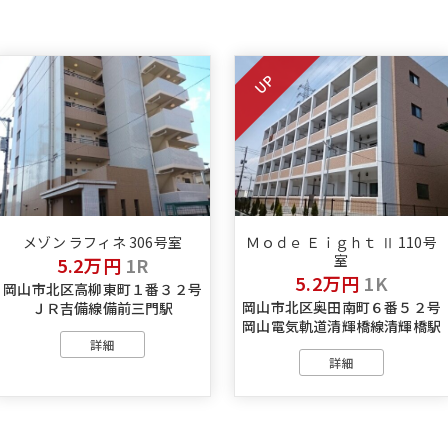
UP
メゾン ラフィネ 306号室
Ｍｏｄｅ Ｅｉｇｈｔ Ⅱ 110号
室
5.2万円
1R
5.2万円
1K
岡山市北区高柳東町１番３２号
岡山市北区奥田南町６番５２号
ＪＲ吉備線備前三門駅
岡山電気軌道清輝橋線清輝橋駅
詳細
詳細