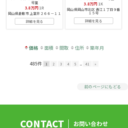
号室
3.8万円
1K
3.8万円
1R
岡山県岡山市北区 青江１丁目９番
１５号
岡山県倉敷市 上富井２６６－１１
詳細を見る
詳細を見る
価格
面積
間取
住所
築年月
485件
..
1
2
3
4
5
41
»
前のページにもどる
お問い合わせ