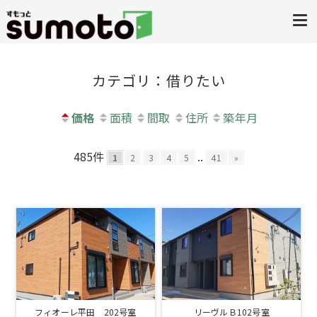
カテゴリ：借りたい
価格
面積
間取
住所
築年月
485件
..
1
2
3
4
5
41
»
フィオーレ平田 202号室
リーヴルＢ102号室