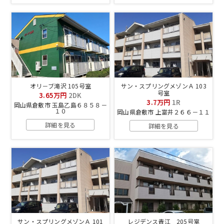
オリ－ブ滝沢 105号室
サン・スプリングメゾンＡ 103
号室
3.65万円
2DK
3.7万円
1R
岡山県倉敷市 玉島乙島６８５８－
１０
岡山県倉敷市 上富井２６６－１１
詳細を見る
詳細を見る
サン・スプリングメゾンＡ 101
レジデンス青江 205号室