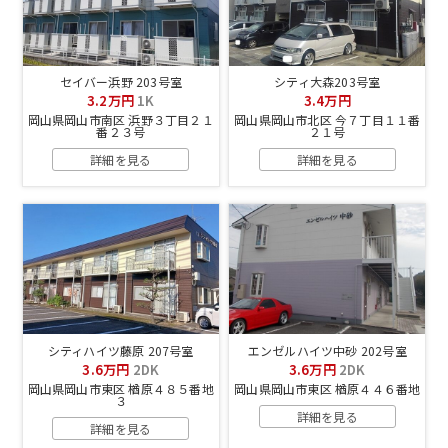
セイバー浜野 203号室
シティ大森203号室
3.2万円
1K
3.4万円
岡山県岡山市南区 浜野３丁目２１
岡山県岡山市北区 今７丁目１１番
番２３号
２１号
詳細を見る
詳細を見る
シティハイツ藤原 207号室
エンゼルハイツ中砂 202号室
3.6万円
2DK
3.6万円
2DK
岡山県岡山市東区 楢原４８５番地
岡山県岡山市東区 楢原４４６番地
３
詳細を見る
詳細を見る