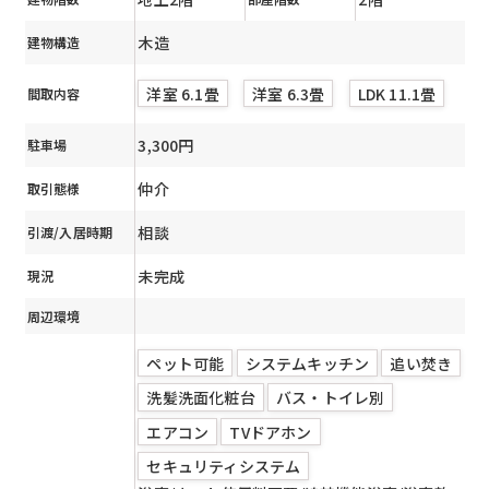
木造
建物構造
洋室 6.1畳
洋室 6.3畳
LDK 11.1畳
間取内容
3,300円
駐車場
仲介
取引態様
相談
引渡/入居時期
未完成
現況
周辺環境
ペット可能
システムキッチン
追い焚き
洗髪洗面化粧台
バス・トイレ別
エアコン
TVドアホン
セキュリティシステム