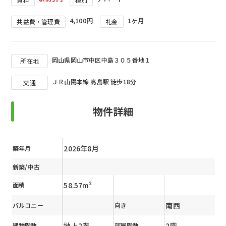
4,100円
1ヶ月
共益費・管理費
礼金
岡山県岡山市中区中島３０５番地１
所在地
ＪＲ山陽本線 高島駅 徒歩18分
交通
物件詳細
2026年8月
築年月
新築/中古
58.57m²
面積
南西
バルコニー
向き
地上2階
2階
建物階数
部屋階数