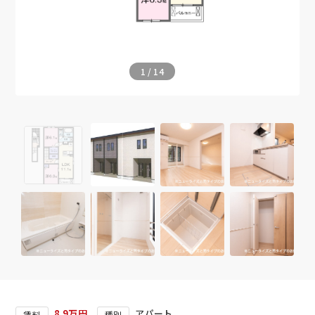
1
/
14
8.9万円
アパート
賃料
種別