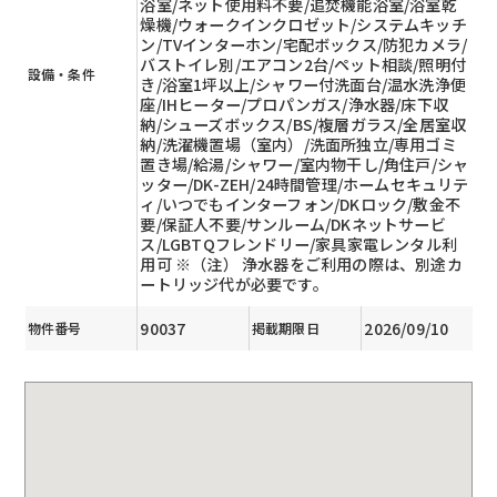
浴室/ネット使用料不要/追焚機能浴室/浴室乾
燥機/ウォークインクロゼット/システムキッチ
ン/TVインターホン/宅配ボックス/防犯カメラ/
バストイレ別/エアコン2台/ペット相談/照明付
設備・条件
き/浴室1坪以上/シャワー付洗面台/温水洗浄便
座/IHヒーター/プロパンガス/浄水器/床下収
納/シューズボックス/BS/複層ガラス/全居室収
納/洗濯機置場（室内）/洗面所独立/専用ゴミ
置き場/給湯/シャワー/室内物干し/角住戸/シャ
ッター/DK-ZEH/24時間管理/ホームセキュリテ
ィ/いつでもインターフォン/DKロック/敷金不
要/保証人不要/サンルーム/DKネットサービ
ス/LGBTQフレンドリー/家具家電レンタル利
用可 ※（注） 浄水器をご利用の際は、別途カ
ートリッジ代が必要です。
90037
2026/09/10
物件番号
掲載期限日