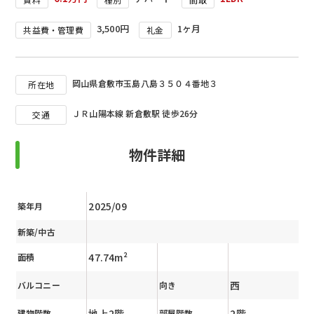
3,500円
1ヶ月
共益費・管理費
礼金
岡山県倉敷市玉島八島３５０４番地３
所在地
ＪＲ山陽本線 新倉敷駅 徒歩26分
交通
物件詳細
2025/09
築年月
新築/中古
47.74m²
面積
西
バルコニー
向き
地上2階
2階
建物階数
部屋階数