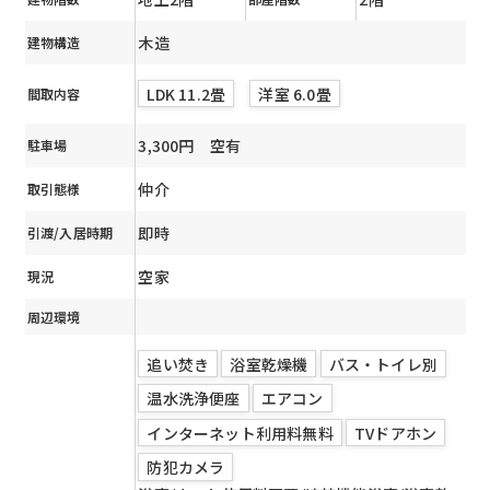
木造
建物構造
LDK 11.2畳
洋室 6.0畳
間取内容
3,300円 空有
駐車場
仲介
取引態様
即時
引渡/入居時期
空家
現況
周辺環境
追い焚き
浴室乾燥機
バス・トイレ別
温水洗浄便座
エアコン
インターネット利用料無料
TVドアホン
防犯カメラ