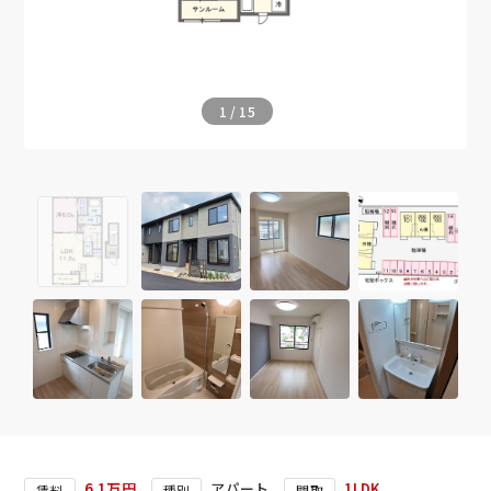
1
/
15
6.1万円
アパート
1LDK
賃料
種別
間取