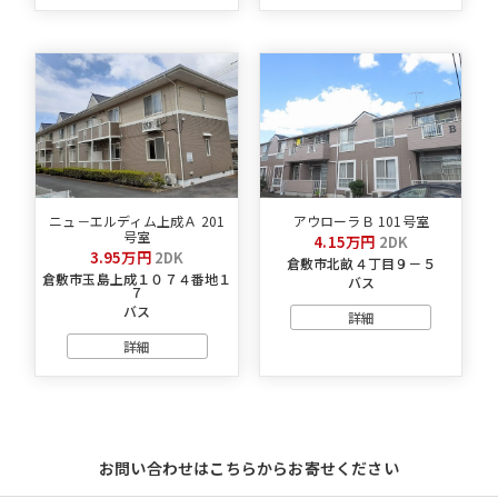
ニュ－エルディム上成Ａ 201
アウローラＢ 101号室
号室
4.15万円
2DK
3.95万円
2DK
倉敷市北畝４丁目９－５
倉敷市玉島上成１０７４番地１
バス
７
バス
詳細
詳細
お問い合わせはこちらからお寄せください