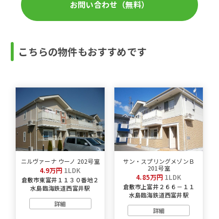
お問い合わせ（無料）
こちらの物件もおすすめです
ニルヴァーナ ウーノ 202号室
サン・スプリングメゾンＢ
201号室
4.9万円
1LDK
4.85万円
1LDK
倉敷市東富井１１３０番地２
倉敷市上富井２６６－１１
水島臨海鉄道西富井駅
水島臨海鉄道西富井駅
詳細
詳細