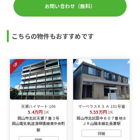
お問い合わせ（無料）
こちらの物件もおすすめです
UP
天瀬ハイマート 106
マーベラスＫ３ Ａ 101号室
5.4万円
1K
5.55万円
1K
岡山市北区天瀬７番３号
岡山市北区田中６０７番地８
岡山電気軌道清輝橋線東中央町
ＪＲ山陽本線北長瀬駅
駅
詳細
詳細