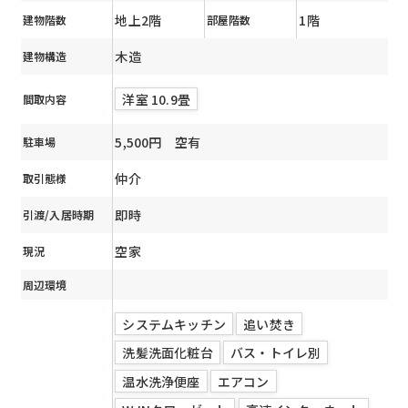
地上2階
1階
建物階数
部屋階数
木造
建物構造
洋室 10.9畳
間取内容
5,500円 空有
駐車場
仲介
取引態様
即時
引渡/入居時期
空家
現況
周辺環境
システムキッチン
追い焚き
洗髪洗面化粧台
バス・トイレ別
温水洗浄便座
エアコン