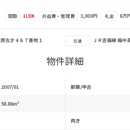
ト
1LDK
3,000円
6万
間取
共益費・管理費
礼金
松原古才４６７番地１
ＪＲ吉備線 備中
交通
物件詳細
2007/01
新築/中古
58.86m²
向き