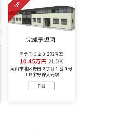
UP
テラス６２３ 202号室
10.45万円
2LDK
岡山市北区野田２丁目１番９号
１
ＪＲ宇野線大元駅
詳細