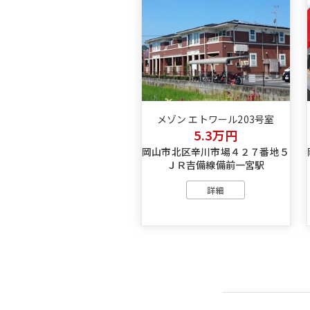
メゾン エトワール203号室
5.3万円
岡山市北区辛川市場４２７番地５
ＪＲ吉備線備前一宮駅
詳細