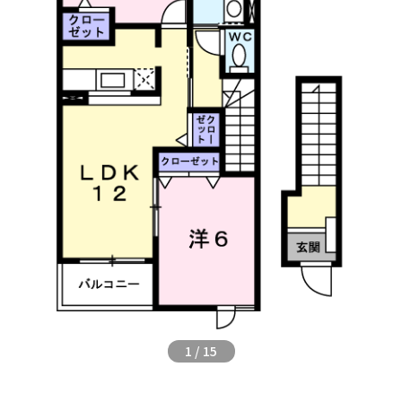
1
/
15