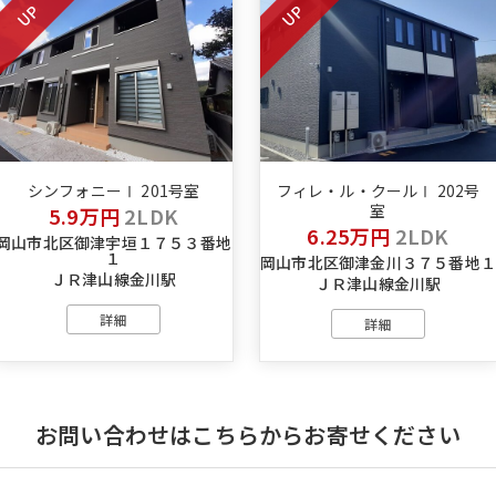
UP
UP
シンフォニーⅠ 201号室
フィレ・ル・クールⅠ 202号
室
5.9万円
2LDK
6.25万円
2LDK
岡山市北区御津宇垣１７５３番地
１
岡山市北区御津金川３７５番地
ＪＲ津山線金川駅
ＪＲ津山線金川駅
詳細
詳細
お問い合わせはこちらからお寄せください