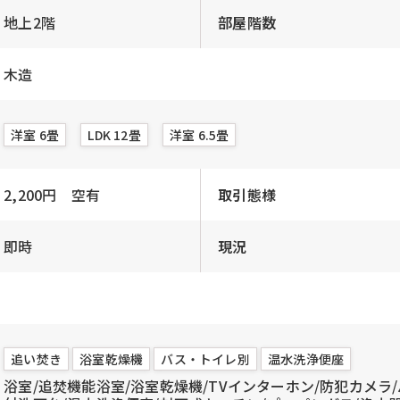
地上2階
部屋階数
木造
洋室 6畳
LDK 12畳
洋室 6.5畳
2,200円 空有
取引態様
即時
現況
追い焚き
浴室乾燥機
バス・トイレ別
温水洗浄便座
浴室/追焚機能浴室/浴室乾燥機/TVインターホン/防犯カメラ