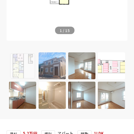
1
/
15
5.2万円
アパート
1LDK
賃料
種別
間取