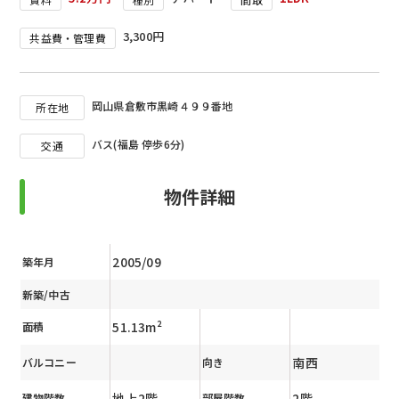
3,300円
共益費・管理費
岡山県倉敷市黒崎４９９番地
所在地
バス(福島 停歩6分)
交通
物件詳細
2005/09
築年月
新築/中古
51.13m²
面積
南西
バルコニー
向き
地上2階
2階
建物階数
部屋階数