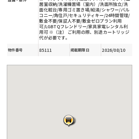
居室収納/洗濯機置場（室内）/洗面所独立/洗
面化粧台/専用ゴミ置き場/給湯/シャワー/バル
コニー/角住戸/セキュリティキー/24時間管理/
敷金不要/保証人不要/敷金ゼロプラン利用
可/LGBTQフレンドリー/家具家電レンタル利
用可 ※（注） ご利用の際、別途カートリッジ
代が必要です。
85111
2026/08/10
物件番号
掲載期限日