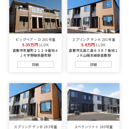
ビッグベア－ Ｄ 201号室
スプリング テンＡ 201号室
5.35万円
1LDK
5.6万円
1LDK
倉敷市茶屋町２１２９番地４
倉敷市玉島乙島６３８７番地１
ＪＲ宇野線茶屋町駅
ＪＲ山陽本線新倉敷駅
詳細
詳細
スプリング テンＢ 203号室
スペランツァⅡ 203号室