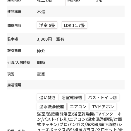
木造
建物構造
洋室 6畳
LDK 11.7畳
間取内容
3,300円 空有
駐車場
仲介
取引態様
即時
引渡/入居時期
空家
現況
周辺環境
追い焚き
浴室乾燥機
バス・トイレ別
温水洗浄便座
エアコン
TVドアホン
浴室/追焚機能浴室/浴室乾燥機/TVインターホ
ン/バストイレ別/エアコン/温水洗浄便座/対面
式キッチン/プロパンガス/浄水器/床下収納/シ
ューズボックス/BS/複層ガラス/クロゼット/全
設備・条件