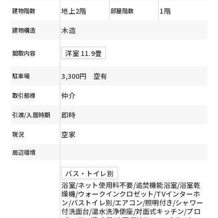
地上2階
1階
建物階数
部屋階数
木造
建物構造
洋室 11.9畳
間取内容
3,300円 空有
駐車場
仲介
取引態様
即時
引渡/入居時期
空家
現況
周辺環境
バス・トイレ別
浴室/ネット使用料不要/追焚機能浴室/浴室乾
燥機/ウォークインクロゼット/TVインターホ
ン/バストイレ別/エアコン/照明付き/シャワー
付洗面台/温水洗浄便座/対面式キッチン/プロ