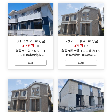
ソレイユ Ｋ 101号室
レフィナードＡ 101号室
4.6万円
1R
4万円
1R
倉敷市川入７０９－１
倉敷市四十瀬４１１番地１０
ＪＲ山陽本線倉敷駅
水島臨海鉄道球場前駅
詳細
詳細