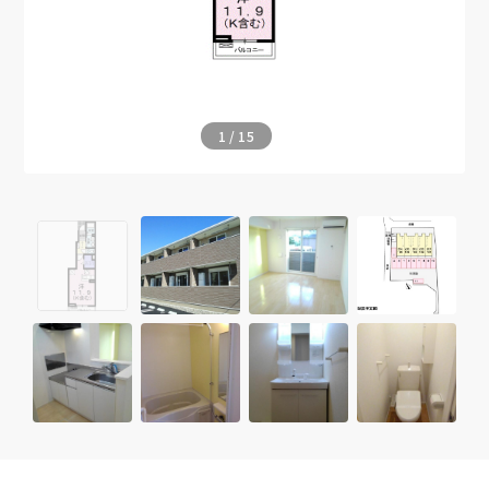
1
/
15