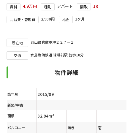
4.9万円
アパート
1R
賃料
種別
間取
2,900円
1ヶ月
共益費・管理費
礼金
岡山県倉敷市沖２２７－１
所在地
水島臨海鉄道 球場前駅 徒歩10分
交通
物件詳細
2015/09
築年月
新築/中古
32.94m²
面積
南
バルコニー
向き