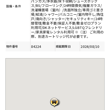
パンガス/浄水器/床下収納/シューズボック
ス/BS/フローリング/24時間換気/複層ガラス/
設備・条件
洗濯機置場（室内）/洗面所独立/専用ゴミ置き
場/給湯/シャワー/バルコニー/室内物干し/角住
戸/南向き/シャッター/セキュリティキー/24時
間管理/敷金不要/保証人不要/敷金ゼロプラン
利用可/DKネットサービス/LGBTQフレンドリ
ー/家具家電レンタル利用可 ※（注） ご利用の
際、別途カートリッジ代が必要です。
84224
2026/08/10
物件番号
掲載期限日