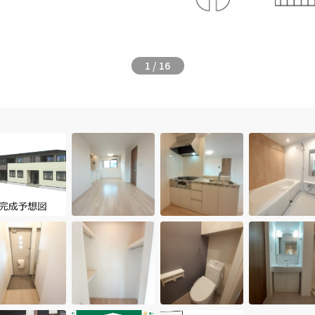
1
/
16