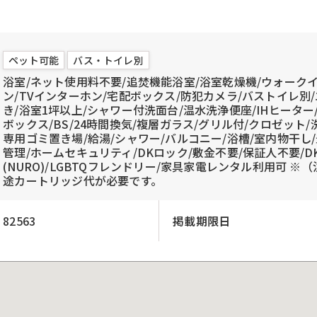
ペット可能
バス・トイレ別
浴室/ネット使用料不要/追焚機能浴室/浴室乾燥機/ウォーク
ン/TVインターホン/宅配ボックス/防犯カメラ/バストイレ別
き/浴室1坪以上/シャワー付洗面台/温水洗浄便座/IHヒーター
ボックス/BS/24時間換気/複層ガラス/グリル付/クロゼット
専用ゴミ置き場/給湯/シャワー/バルコニー/浴槽/室内物干し/最上
管理/ホームセキュリティ/DKロック/敷金不要/保証人不要/
(NURO)/LGBTQフレンドリー/家具家電レンタル利用可 
途カートリッジ代が必要です。
82563
掲載期限日