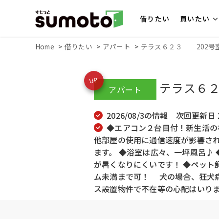
借りたい
買いたい
Home
借りたい
アパート
テラス６２３ 202号
UP
テラス６２
アパート
2026/08/3の情報 次回更新日 20
◆エアコン２台目付！新生活の
他部屋の使用に通信速度が影響され
ます。 ◆浴室は広々、一坪風呂♪
が暑くなりにくいです！ ◆ペット
ム未満まで可！ 犬の場合、狂犬病
ス設置物件で不在等の心配はいり