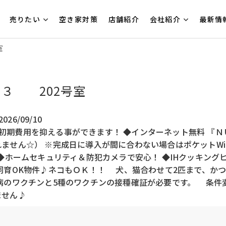
売りたい
空き家対策
店舗紹介
会社紹介
最新情
室
３ 202号室
26/09/10
初期費用を抑える事ができます！ ◆インターネット無料 『Ｎ
ません☆） ※完成日に導入が間に合わない場合はポケットWi
 ◆ホームセキュリティ＆防犯カメラで安心！ ◆IHクッキン
飼育OK物件♪ネコもＯＫ！！ 犬、猫合わせて2匹まで、かつ
のワクチンと5種のワクチンの接種確証が必要です。 条件変
ません♪