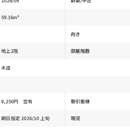
2026/09
新築/中古
59.16m²
向き
地上2階
部屋階数
木造
8,250円 空有
取引態様
期日指定 2026/10 上旬
現況