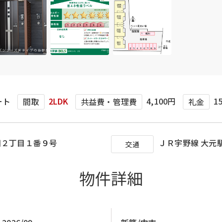
ート
2LDK
4,100円
1
間取
共益費・管理費
礼金
田２丁目１番９号
ＪＲ宇野線 大元駅
交通
物件詳細