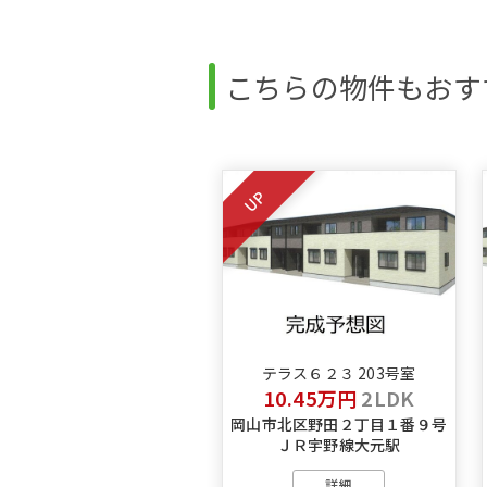
こちらの物件もおす
UP
テラス６２３ 203号室
10.45万円
2LDK
岡山市北区野田２丁目１番９号
ＪＲ宇野線大元駅
詳細