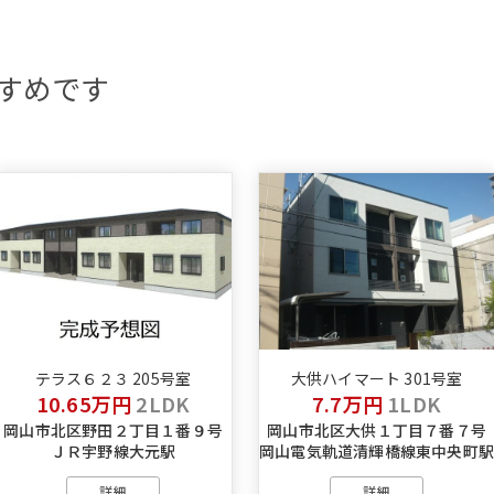
すめです
テラス６２３ 205号室
大供ハイマート 301号室
10.65万円
2LDK
7.7万円
1LDK
岡山市北区野田２丁目１番９号
岡山市北区大供１丁目７番７号
ＪＲ宇野線大元駅
岡山電気軌道清輝橋線東中央町
詳細
詳細