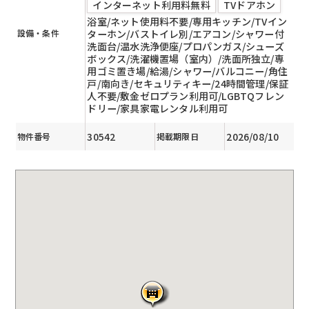
インターネット利用料無料
TVドアホン
浴室/ネット使用料不要/専用キッチン/TVイン
設備・条件
ターホン/バストイレ別/エアコン/シャワー付
洗面台/温水洗浄便座/プロパンガス/シューズ
ボックス/洗濯機置場（室内）/洗面所独立/専
用ゴミ置き場/給湯/シャワー/バルコニー/角住
戸/南向き/セキュリティキー/24時間管理/保証
人不要/敷金ゼロプラン利用可/LGBTQフレン
ドリー/家具家電レンタル利用可
30542
2026/08/10
物件番号
掲載期限日