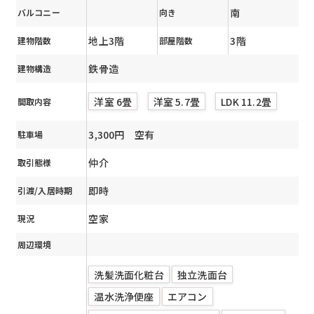
南
バルコニー
向き
地上3階
3階
建物階数
部屋階数
鉄骨造
建物構造
洋室 6畳
洋室 5.7畳
LDK 11.2畳
間取内容
3,300円 空有
駐車場
仲介
取引態様
即時
引渡/入居時期
空家
現況
周辺環境
洗髪洗面化粧台
独立洗面台
温水洗浄便座
エアコン