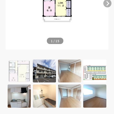
1
/
15