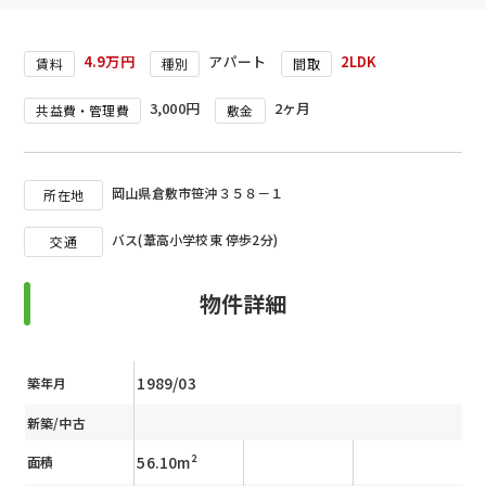
4.9万円
アパート
2LDK
賃料
種別
間取
3,000円
2ヶ月
共益費・管理費
敷金
岡山県倉敷市笹沖３５８－１
所在地
バス(葦高小学校東 停歩2分)
交通
物件詳細
1989/03
築年月
新築/中古
56.10m²
面積