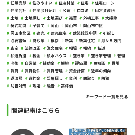
任意売却
住みやすい
住友林業
住宅
住宅ローン
住宅会社
住宅会社紹介
公道
口コミ
固定資産税
土地
土地探し
土地選び
売買
外構工事
大掃除
契約期間
子育て
岡山
岡山市
岡山市中区
岡山市北区
建売
建売住宅
建築確認申請
引越し
必要書類
持ち家
挨拶
新築
新築住宅
月々５万円
査定
法律改正
注文住宅
相場
相続
私道
私道負担
税金
積水ハウス
空き家
空き家管理
管理
老後
自営業
補助金
解約
評価額
豆知識
費用
賃貸
賃貸物件
賃貸管理
資金計画
近年の傾向
返済額
違約金
部屋探し
金利
間取り
防犯
防音対策
離婚
騒音
高評価
キーワード一覧を見る
関連記事はこちら