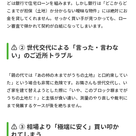
どは銀行で住宅ローンを組みます。しかし銀行は「どこからど
こまでが担保（土地）か分からない曖昧な物件」には絶対にお
金を貸してくれません。せっかく買い手が見つかっても、ロー
ン審査で弾かれて契約が白紙になってしまいます。
⚠️ ② 世代交代による「言った・言わな
い」のご近所トラブル
「親の代では『あの柿の木までがうちの土地』と口約束してい
た」という場合も非常に危険です。お隣さんも世代交代し、い
ざ家を建て替えようとした際に「いや、このブロック塀までが
うちの土地だ！」と主張が食い違い、測量のやり直しや裁判に
まで発展するケースが後を絶ちません。
⚠️ ③ 相場より「極端に安く」買い叩か
れてしまう