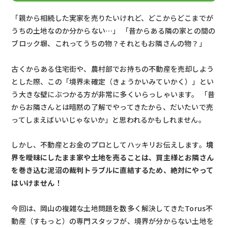
「親から相続した実家を売りたいけれど、どこからどこまでが
うちの土地なのか分からない…」 「昔からある隣の家との間の
ブロック塀、これってうちの物？それともお隣さんの物？」
古くからある住宅街や、農村部でお持ちの不動産を売却しよう
とした際、この「境界未確定（きょうかいみていかく）」とい
う大きな壁にぶつかる方が非常に多くいらっしゃいます。 「昔
からお隣さんとは暗黙の了解でやってきたから、だいたいで売
ってしまえばいいじゃないか」と思われるかもしれません。
しかし、不動産とお金のプロとしてハッキリお伝えします。
境
界を曖昧にしたまま家や土地を売ることは、買主様とお隣さん
を巻き込む泥沼の裁判トラブルに直結するため、絶対にやって
はいけません！
今回は、岡山の複雑な土地問題を数多く解決してきたTorus不
動産（すもっと）の専門スタッフが、境界が分からない土地を