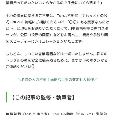
量費用ってだいたいいくらかかるの？手元にいくら残る？」
土地の境界に関するご不安は、Torus不動産（すもっと）の
公
式LINE
へお気軽にご相談ください🍑 「〇〇にある実家なんだけ
ど…」と現状をお送りいただくだけで、FP資格を持つ専門スタ
ッフが、公図（役所の図面）などをお調べし、費用や手残り額
をスピーディーにシミュレーションいたします。
もちろん、しつこい営業電話などは一切いたしません。将来の
トラブルの種を安全に摘み取るために、まずは下のボタンから
ご連絡ください👇
＼名前の入力不要！面倒な土地の査定も大歓迎／
【この記事の監修・執筆者】
伊藤 祐哉（いとう ゆうや）
Torus不動産（すもっと） 営業部