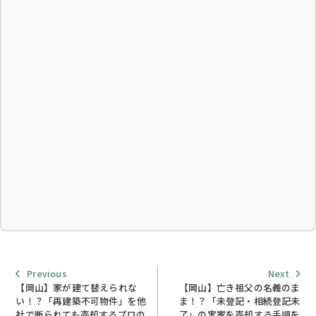
Previous
Next
Previous
Next
post:
post:
【岡山】家が建て替えられな
【岡山】亡き祖父の名義のま
い！？「再建築不可物件」を他
ま！？「未登記・相続登記未
社で断られても売却するプロの
了」の実家を売却する手順を