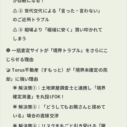
が白紙になる！
⚠️ ② 世代交代による「言った・言わない」
のご近所トラブル
⚠️ ③ 相場より「極端に安く」買い叩かれて
しまう
🛑 一括査定サイトが「境界トラブル」をさらにこ
じらせる理由
🤝 Torus不動産（すもっと）が「境界未確定の売
却」に強い理由
🌟 解決策①：土地家屋調査士と連携し「境界
確定測量」を丸投げOK！
🌟 解決策②：「どうしてもお隣さんと揉めて
いる」場合の直接交渉
🌟 解決策③：リスクを丸ごと引き受ける「現