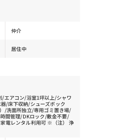
仲介
居住中
別/エアコン/浴室1坪以上/シャワ
水器/床下収納/シューズボック
）/洗面所独立/専用ゴミ置き場/
時間管理/DKロック/敷金不要/
具家電レンタル利用可 ※（注） 浄