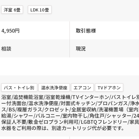
洋室 6畳
LDK 10畳
4,950円
取引態様
相談
現況
バス・トイレ別
温水洗浄便座
エアコン
TVドアホン
浴室/追焚機能浴室/浴室乾燥機/TVインターホン/バストイレ
ー付洗面台/温水洗浄便座/対面式キッチン/プロパンガス/浄
ス/BS/複層ガラス/クロゼット/全居室収納/洗濯機置場（室内
給湯/シャワー/バルコニー/室内物干し/角住戸/シャッター/24
保証人不要/敷金ゼロプラン利用可/LGBTQフレンドリー/家
水器をご利用の際は、別途カートリッジ代が必要です。