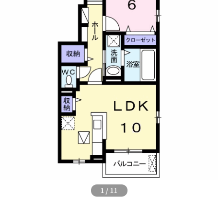
1
/
11