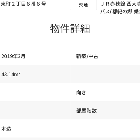
岡東町２丁目８番８号
ＪＲ赤穂線 西大
交通
バス(都紀の郷 乗2
物件詳細
2019年3月
新築/中古
43.14m²
向き
部屋階数
木造