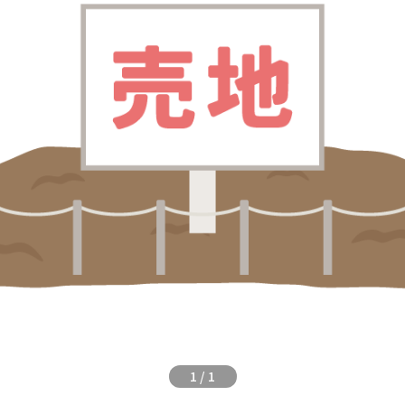
1
/
1