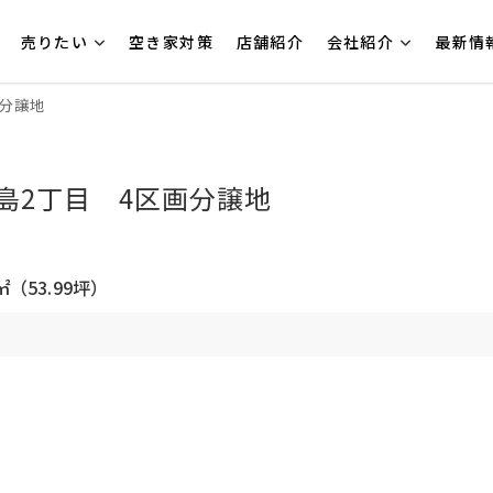
売りたい
空き家対策
店舗紹介
会社紹介
最新情
画分譲地
島2丁目 4区画分譲地
1㎡（53.99坪）