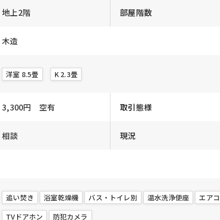
地上2階
部屋階数
木造
洋室 8.5畳
K 2.3畳
3,300円 空有
取引態様
相談
現況
追い焚き
浴室乾燥機
バス・トイレ別
温水洗浄便座
エア
TVドアホン
防犯カメラ