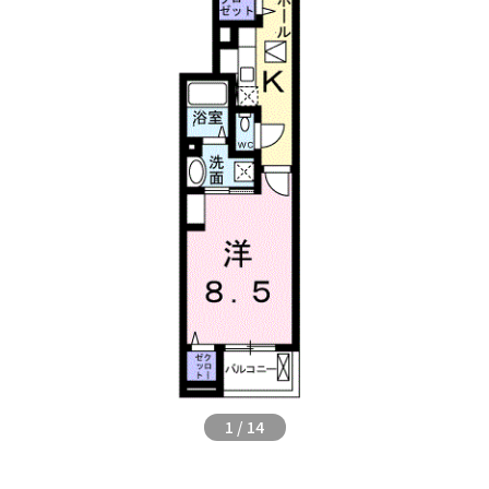
1
/
14