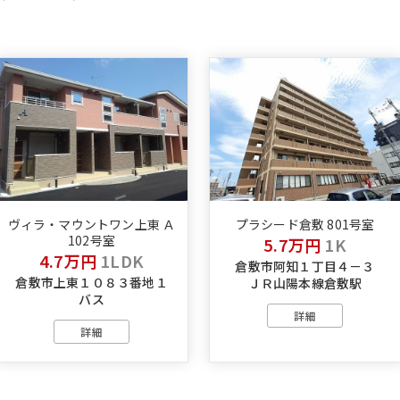
ヴィラ・マウントワン上東 Ａ
プラシード倉敷 801号室
102号室
5.7万円
1K
4.7万円
1LDK
倉敷市阿知１丁目４－３
倉敷市上東１０８３番地１
ＪＲ山陽本線倉敷駅
バス
詳細
詳細